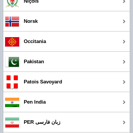
Niçois
Norsk
Occitania
Pakistan
Patois Savoyard
Pen India
PER زبان فارسی